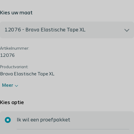
Kies uw maat
12076 - Brava Elastische Tape XL
Artikelnummer:
12076 - Brava Elastische Tape XL
12076
Productvariant:
Brava Elastische Tape XL
Meer
Kies optie
Ik wil een proefpakket