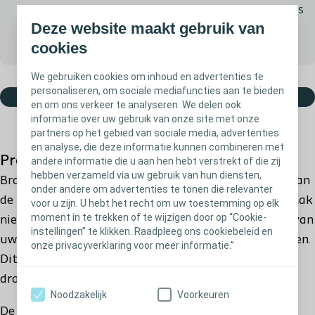
Proefpakket
Gratis
Deze website maakt gebruik van
We zullen telefonisch contact met u opnemen.
cookies
We gebruiken cookies om inhoud en advertenties te
personaliseren, om sociale mediafuncties aan te bieden
Proefpakket toevoegen
en om ons verkeer te analyseren. We delen ook
informatie over uw gebruik van onze site met onze
partners op het gebied van sociale media, advertenties
en analyse, die deze informatie kunnen combineren met
Productomschrijving
andere informatie die u aan hen hebt verstrekt of die zij
hebben verzameld via uw gebruik van hun diensten,
®
Brava
Elastische Tape is ontworpen om de randen van
onder andere om advertenties te tonen die relevanter
de huidplak op hun plaats te houden, zodat de huidplak
voor u zijn. U hebt het recht om uw toestemming op elk
moment in te trekken of te wijzigen door op “Cookie-
niet losraakt. De tape is elastisch, zodat hij de vorm van
instellingen” te klikken. Raadpleeg ons cookiebeleid en
uw lichaam volgt en zorgt dat u zich vrij kunt bewegen.
onze privacyverklaring voor meer informatie.”
Dit product biedt meer zekerheid en een langere
draagtijd van uw opvangmateriaal.
Noodzakelijk
Voorkeuren
De tape is ook huidvriendelijk doordat hij vocht