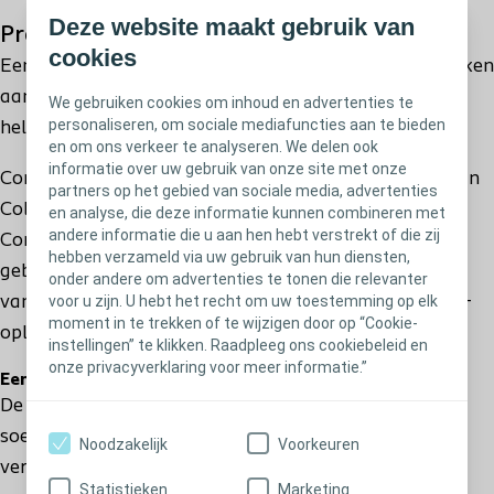
Deze website maakt gebruik van
Productomschrijving
22035 - Diameter: 35 mm – Lengte: Standaard
cookies
Een goed beheer van incontinentie kan een einde maken
aan de angst voor lekken in het openbaar en kan u
We gebruiken cookies om inhoud en advertenties te
22040 - Diameter: 40 mm – Lengte: Standaard
personaliseren, om sociale mediafuncties aan te bieden
helpen uw normale leven terug te krijgen.
en om ons verkeer te analyseren. We delen ook
informatie over uw gebruik van onze site met onze
Conveen Optima is de bekroonde externe katheter van
partners op het gebied van sociale media, advertenties
Coloplast voor mannen met urine-incontinentie.
en analyse, die deze informatie kunnen combineren met
andere informatie die u aan hen hebt verstrekt of die zij
Conveen is discreet, betrouwbaar en zeer
hebben verzameld via uw gebruik van hun diensten,
gebruiksvriendelijk, en daarom geeft de meerderheid
onder andere om advertenties te tonen die relevanter
voor u zijn. U hebt het recht om uw toestemming op elk
van de patiënten de voorkeur aan deze incontinentie-
moment in te trekken of te wijzigen door op “Cookie-
oplossing.;
instellingen” te klikken. Raadpleeg ons cookiebeleid en
onze privacyverklaring voor meer informatie.”
Eenvoudig aan te brengen
De strook met dubbele grip zorgt voor eenvoudig en
soepel uitrollen voor een veilige pasvorm – zelfs voor
Noodzakelijk
Voorkeuren
verpleegkundigen met handschoenen aan.
Statistieken
Marketing